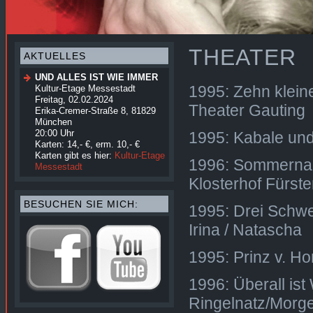
THEATER
AKTUELLES
UND ALLES IST WIE IMMER
1995: Zehn kleine
Kultur-Etage Messestadt
Freitag, 02.02.2024
Theater Gauting
Erika-Cremer-Straße 8, 81829
München
20:00 Uhr
1995: Kabale und
Karten: 14,- €, erm. 10,- €
Karten gibt es hier:
Kultur-Etage
1996: Sommernac
Messestadt
Klosterhof Fürste
BESUCHEN SIE MICH:
1995: Drei Schwe
Irina / Natascha
1995: Prinz v. Ho
1996: Überall ist
Ringelnatz/Morg